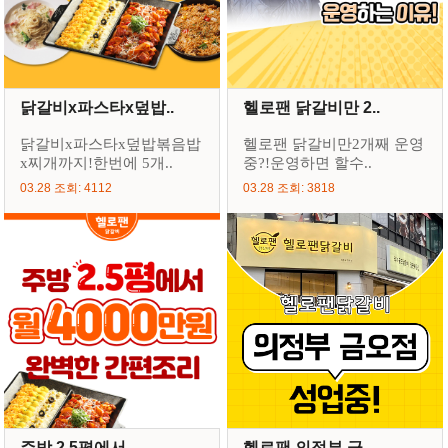
닭갈비x파스타x덮밥..
헬로팬 닭갈비만 2..
닭갈비x파스타x덮밥볶음밥
헬로팬 닭갈비만2개째 운영
x찌개까지!한번에 5개..
중?!운영하면 할수..
03.28 조회: 4112
03.28 조회: 3818
주방 2.5평에서 ..
헬로팬 의정부 금..