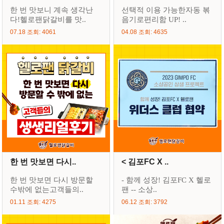
한 번 맛보니 계속 생각난
선택적 이용 가능한자동 볶
다!헬로팬닭갈비를 맛..
음기로편리함 UP! ..
07.18 조회: 4061
04.08 조회: 4635
한 번 맛보면 다시..
< 김포FC X ..
한 번 맛보면 다시 방문할
- 함께 성장! 김포FC X 헬로
수밖에 없는고객들의..
팬 -- 소상..
01.11 조회: 4275
06.12 조회: 3792