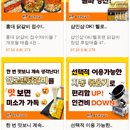
홍대 닭갈비 접수!..
샵인샵 OK! 헬로..
홍대 닭갈비 접수!테이블 7
샵인샵 OK!헬로팬 닭갈비
개로월 매출 4천 ..
창업 후일매출 47..
07.10 조회: 273
07.10 조회: 278
한 번 맛보니 계속..
선택적 이용 가능한..