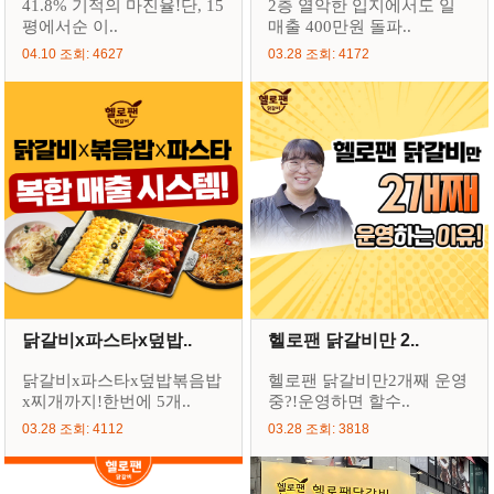
41.8% 기적의 마진율!단, 15
2층 열악한 입지에서도 일
평에서순 이..
매출 400만원 돌파..
04.10 조회: 4627
03.28 조회: 4172
닭갈비x파스타x덮밥..
헬로팬 닭갈비만 2..
닭갈비x파스타x덮밥볶음밥
헬로팬 닭갈비만2개째 운영
x찌개까지!한번에 5개..
중?!운영하면 할수..
03.28 조회: 4112
03.28 조회: 3818