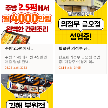
주방 2.5평에서 ..
헬로팬 의정부 금..
주방 2.5평에서 월 4천만원
헬로팬의정부 금오점 성업
매출 달성!완벽..
중![매장주소]경기 의..
03.28 조회: 3133
03.14 조회: 3495