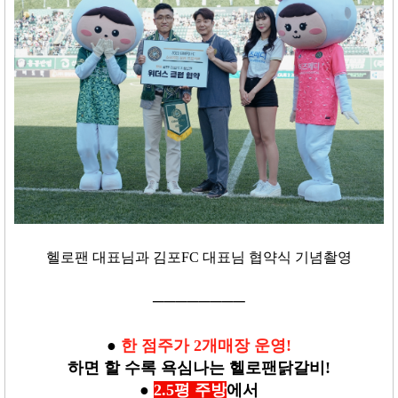
헬로팬 대표님과 김포FC 대표님 협약식 기념촬영
─
─
─
─
─
─
─
─
●
한 점주가 2개매장 운영!
하면 할 수록 욕심나는 헬로팬닭갈비!
●
2.5평 주방
에서