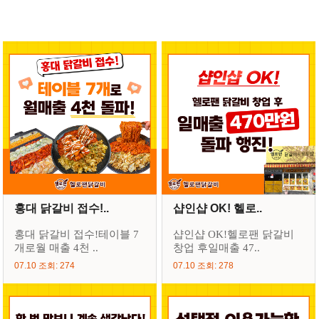
홍대 닭갈비 접수!..
샵인샵 OK! 헬로..
홍대 닭갈비 접수!테이블 7
샵인샵 OK!헬로팬 닭갈비
개로월 매출 4천 ..
창업 후일매출 47..
07.10 조회: 274
07.10 조회: 278