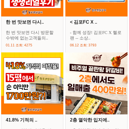
한 번 맛보면 다시..
< 김포FC X ..
한 번 맛보면 다시 방문할
- 함께 성장! 김포FC X 헬로
수밖에 없는고객들의..
팬 -- 소상..
01.11 조회: 4275
06.12 조회: 3793
41.8% 기적의 ..
2층 열악한 입지에..