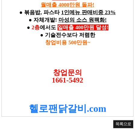
월매출 4000만원 돌파!
● 볶음밥, 파스타
1인메뉴 판매비중 23%
● 자체개발!
마성의 소스 원팩화!
●
2층
에서도
일매출 400만원 달성!
● 기술전수보다 저렴한
창업비용 500만원~
창업문의
1661-5492
헬로팬닭갈비.com
목록으로